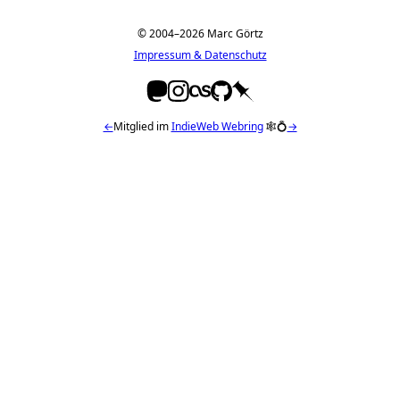
© 2004–2026 Marc Görtz
Impressum & Datenschutz
←
Mitglied im
IndieWeb Webring
🕸💍
→