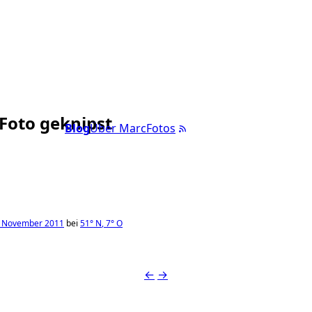
 Foto geknipst
Blog
Über Marc
Fotos
. November 2011
bei
51°
N
,
7°
O
←
→