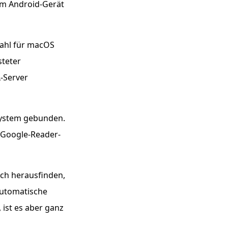
em Android-Gerät
Wahl für macOS
steter
-Server
system gebunden.
r Google-Reader-
ich herausfinden,
automatische
 ist es aber ganz