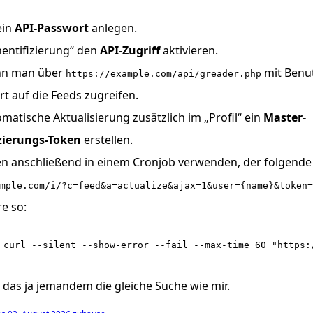
ein
API-Passwort
anlegen.
entifizierung“ den
API-Zugriff
aktivieren.
nn man über
mit Benu
https://example.com/api/greader.php
t auf die Feeds zugreifen.
omatische Aktualisierung zusätzlich im „Profil“ ein
Master-
zierungs-Token
erstellen.
n anschließend in einem Cronjob verwenden, der folgende 
mple.com/i/?c=feed&a=actualize&ajax=1&user={name}&token=
re so:
 curl --silent --show-error --fail --max-time 60 "https:
t das ja jemandem die gleiche Suche wie mir.