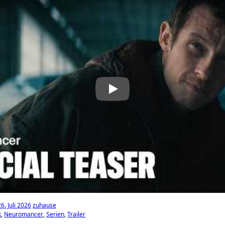
6. Juli 2026
zuhause
k
Neuromancer
Serien
Trailer