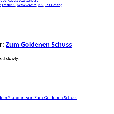
s 02. August 2026
zuhause
r
FreshRSS
NetNewsWire
RSS
Self-Hosting
r:
Zum Goldenen Schuss
ted slowly.