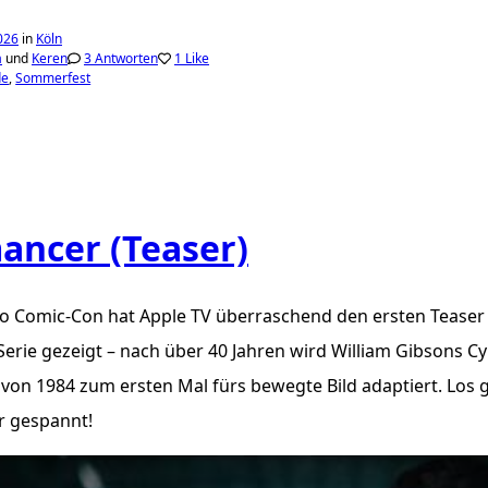
2026
in
Köln
a
und
Keren
3 Antworten
1 Like
de
Sommerfest
ncer (Teaser)
o Comic-Con hat Apple TV überraschend den ersten Teaser 
rie gezeigt – nach über 40 Jahren wird William Gibsons C
n 1984 zum ersten Mal fürs bewegte Bild adaptiert. Los g
hr gespannt!
icial Teaser | Apple TV“ abspielen