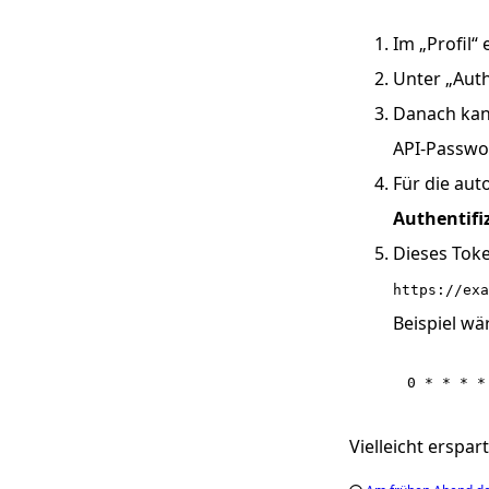
Im „Profil“ 
Unter „Auth
Danach ka
API-Passwor
Für die aut
Authentifi
Dieses Toke
https://exa
Beispiel wä
0 * * * *
Vielleicht erspar