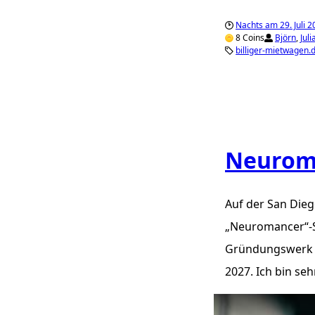
Nachts am 29. Juli 
8 Coins
Björn
,
Juli
billiger-mietwagen.
Neuroma
Auf der San Dieg
„Neuromancer“-Se
Gründungswerk vo
2027. Ich bin se
„Neuromancer — Off