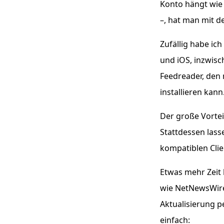
Konto hängt wie
–, hat man mit d
Zufällig habe ic
und iOS, inzwis
Feedreader, den
installieren kan
Der große Vortei
Stattdessen lass
kompatiblen Clie
Etwas mehr Zeit 
wie NetNewsWire 
Aktualisierung p
einfach: