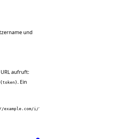
tzername und
URL aufruft:
. Ein
{token}
//example.com/i/?c=feed&a=actualize&ajax=1&user={name}&t