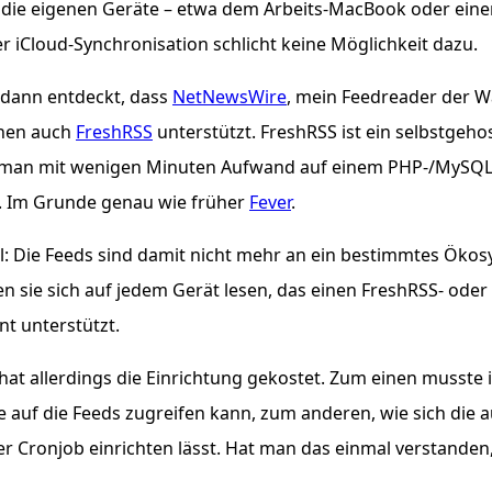
 die eigenen Geräte – etwa dem Arbeits-MacBook oder ein
er iCloud-Synchronisation schlicht keine Möglichkeit dazu.
h dann entdeckt, dass
NetNewsWire
, mein Feedreader der 
chen auch
FreshRSS
unterstützt. FreshRSS ist ein selbstgeho
 man mit wenigen Minuten Aufwand auf einem PHP-/MySQL
n. Im Grunde genau wie früher
Fever
.
l: Die Feeds sind damit nicht mehr an ein bestimmtes Öko
en sie sich auf jedem Gerät lesen, das einen FreshRSS- ode
nt unterstützt.
hat allerdings die Einrichtung gekostet. Zum einen musste 
auf die Feeds zugreifen kann, zum anderen, wie sich die 
er Cronjob einrichten lässt. Hat man das einmal verstanden,