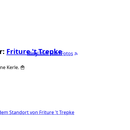
r:
Friture 't Trepke
Blog
Über Marc
Fotos
ine Kerle. 🍟