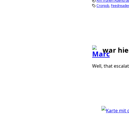
Am frühen Abend de
Cronjob
Feedreade
war hie
Well, that escala