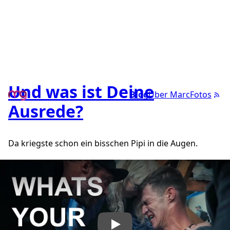
Und was ist Deine
Blog
Über Marc
Fotos
Ausrede?
Da kriegste schon ein bisschen Pipi in die Augen.
„Do it anyway“ abspielen