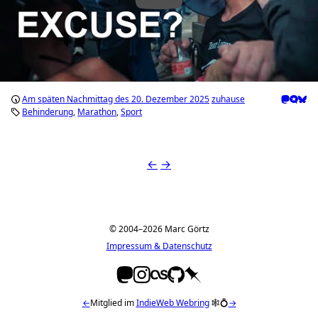
Am späten Nachmittag des 20. Dezember 2025
zuhause
Behinderung
Marathon
Sport
←
→
© 2004–2026 Marc Görtz
Impressum & Datenschutz
←
Mitglied im
IndieWeb Webring
🕸💍
→