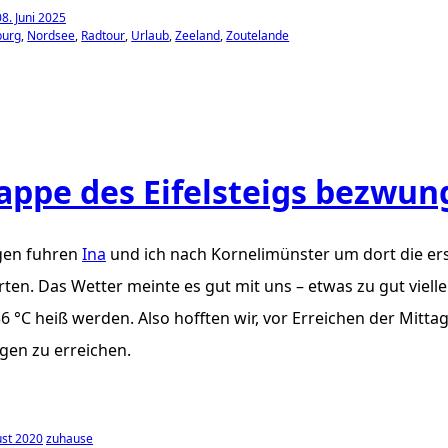
8. Juni 2025
burg
Nordsee
Radtour
Urlaub
Zeeland
Zoutelande
tappe des Eifelsteigs bezwu
en fuhren
Ina
und ich nach Kornelimünster um dort die er
rten. Das Wetter meinte es gut mit uns – etwas zu gut viell
36 °C heiß werden. Also hofften wir, vor Erreichen der Mitta
gen zu erreichen.
st 2020
zuhause