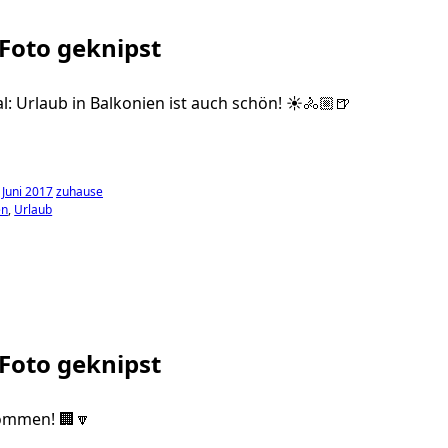
 Foto geknipst
kal: Urlaub in Balkonien ist auch schön! ☀️🚴🏼🍺
Juni 2017
zuhause
en
Urlaub
 Foto geknipst
ommen! 🏢🔽