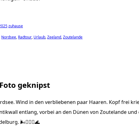
 2025
zuhause
Nordsee
Radtour
Urlaub
Zeeland
Zoutelande
 Foto geknipst
rdsee. Wind in den verbliebenen paar Haaren. Kopf frei kr
ntikwall entlang, vorbei an den Dünen von Zoutelande und 
burg. 🌬️🚴🏼‍♂️🌊