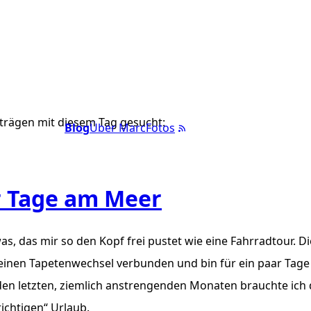
trägen mit diesem Tag gesucht:
Blog
Über Marc
Fotos
r Tage am Meer
as, das mir so den Kopf frei pustet wie eine Fahrradtour. D
einen Tapetenwechsel verbunden und bin für ein paar Tage
den letzten, ziemlich anstrengenden Monaten brauchte ich
ichtigen“ Urlaub.