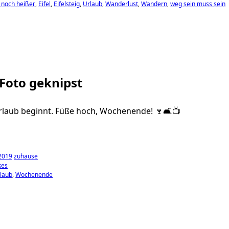
 noch heißer
Eifel
Eifelsteig
Urlaub
Wanderlust
Wandern
weg sein muss sein
 Foto geknipst
Urlaub beginnt. Füße hoch, Wochenende! 🍷🛋📺
 2019
zuhause
kes
laub
Wochenende