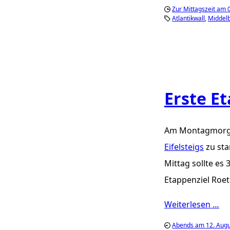
Zur Mittagszeit am 0
Atlantikwall
Middel
Erste E
Am Montagmorg
Eifelsteigs
zu sta
Mittag sollte es 
Etappenziel Roet
Weiterlesen …
Abends am 12. Augu