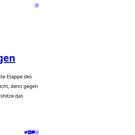
ngen
ste Etappe des
eicht, denn gegen
gshitze das