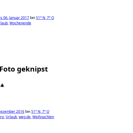
s 06. Januar 2017
bei
51°
N
,
7°
O
rlaub
Wochenende
 Foto geknipst
🎄
 Dezember 2016
bei
51°
N
,
7°
O
ro
Urlaub
weg.de
Weihnachten