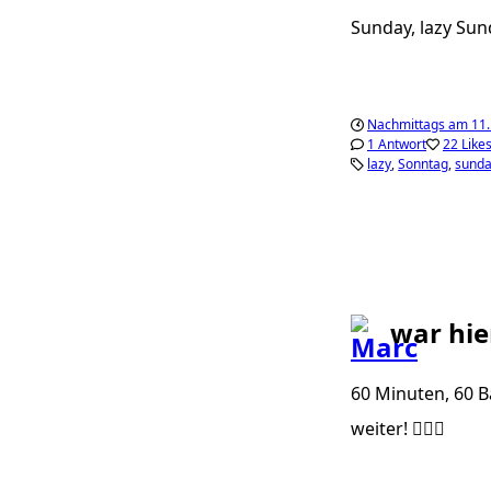
Sunday, lazy Sun
Nachmittags am 11
1 Antwort
22 Like
lazy
Sonntag
sund
war hie
60 Minuten, 60 Ba
weiter! ✌🏼🙈