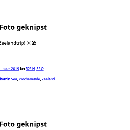
 Foto geknipst
eelandtrip! ☀️🏖
tember 2019
bei
52°
N
,
3°
O
s
itamin Sea
Wochenende
Zeeland
 Foto geknipst