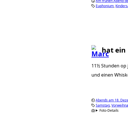
Am frühen Abend de
Euphonium
Kinder
hat ein
11½ Stunden op j
und einen Whiske
Abends am 18. Dez
Samstag
Vorweihna
Foto-Details