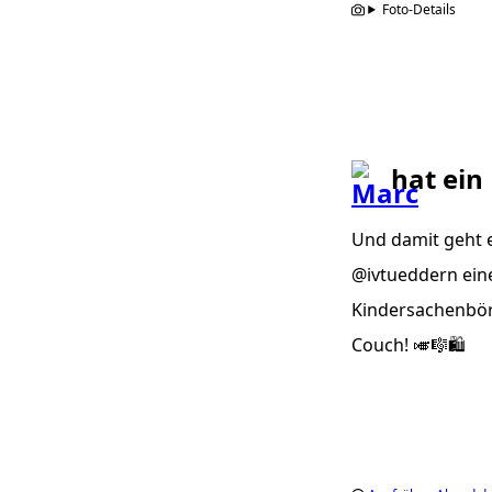
Foto-Details
hat ein
Und damit geht 
@ivtueddern ein
Kindersachenbörse
Couch! 🎺🎼🛍️