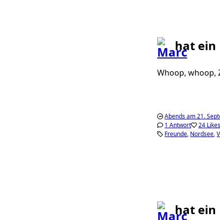
hat ein
Whoop, whoop, Z
Abends am 21. Sep
1 Antwort
24 Like
Freunde
Nordsee
V
hat ein