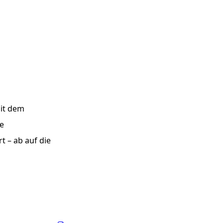
it dem
e
rt – ab auf die