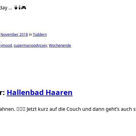
day … 🍵🕯🎮
. November 2018
in
Tüddern
s
aymood
supermarioodyssey
Wochenende
r:
Hallenbad Haaren
hnen. 🏊🏼‍♂️ Jetzt kurz auf die Couch und dann geht‘s auch