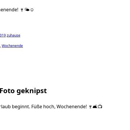
enende! 🍷🌤☺️
2019
zuhause
n
Wochenende
 Foto geknipst
Urlaub beginnt. Füße hoch, Wochenende! 🍷🛋📺