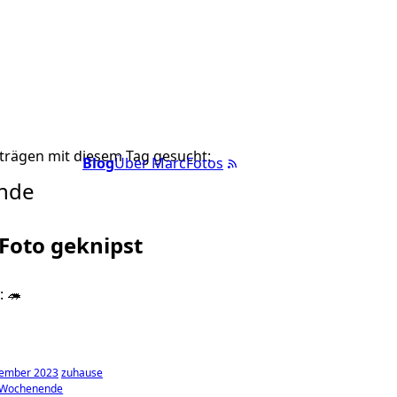
trägen mit diesem Tag gesucht:
Blog
Über Marc
Fotos
nde
 Foto geknipst
 🦔
tember 2023
zuhause
Wochenende