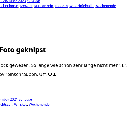
s 26. März 2023
zuhause
sachenbörse
Konzert
Musikverein
Tüddern
Westzipfelhalle
Wochenende
 Foto geknipst
öck gewesen. So lange wie schon sehr lange nicht mehr. E
y reinschrauben. Uff. 🥃🎄
ember 2021
zuhause
chtszeit
Whiskey
Wochenende