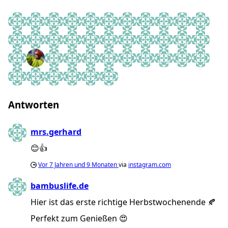
d a v i d
Lisa 🎀
Mareen Jansen
Martin G.
Chantelle
Svinohod
Daniela Lang
Bambuslife
Natascha van Crüc
Peter
RJ
XoxoL
Anne💎
⚓️ Stefan ⚓️
Kai Boyd
Eva Maria
Nico Hbn
Luzi
Pat
Laura Christina
Ina van der Bi
L E N A
backi0584
svinohod
Christian Holmok
🌸MISS BRINCHEN🌸
Aleyna
Ꭿnn-Kathrin Ꮥ. ♥︎
Lea🌼
julia_mldr
Nils ✌️
Pawan Bhattar
Franzi
Wilke.Zierden
Simon
| 🇩🇪 | Mama von S.| 🇱🇧 |
Stefan
Joshua Limpens
John Grey
Antworten
mrs.gerhard
😊👍
Vor
7 Jahren und 9 Monaten
via
instagram.com
bambuslife.de
Hier ist das erste richtige Herbstwochenende 🍂
Perfekt zum Genießen 😍