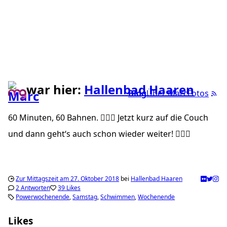
war hier:
Hallenbad Haaren
Blog
Über Marc
Fotos
60 Minuten, 60 Bahnen. 🏊🏼‍♂️ Jetzt kurz auf die Couch
und dann geht‘s auch schon wieder weiter! ✌🏼🙈
Zur Mittagszeit am 27. Oktober 2018
bei
Hallenbad Haaren
2 Antworten
39 Likes
Powerwochenende
Samstag
Schwimmen
Wochenende
Likes