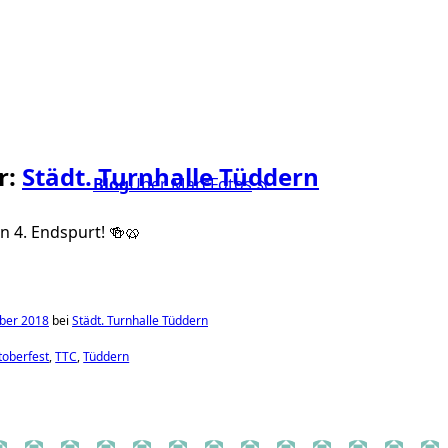
r:
Städt. Turnhalle Tüddern
Blog
Über Marc
Fotos
n 4. Endspurt! 🍻🥨
ber 2018
bei
Städt. Turnhalle Tüddern
toberfest
TTC
Tüddern