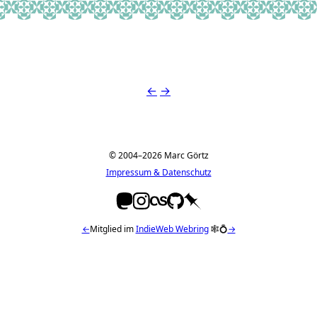
.V.
Jayasinghe
 Stefan ⚓️
Julian Levers
iFertracker
Raffaela Brandts
Ina van der Biesen
Nils ✌️
Anki
Luzi
Founder, Erin McCollou
XoxoL
Marc
Chantelle
Pawa
←
→
© 2004–2026 Marc Görtz
Impressum & Datenschutz
←
Mitglied im
IndieWeb Webring
🕸💍
→