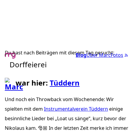
Du hast nach Beiträgen mit diesem Tag gesucht:
Blog
Über Marc
Fotos
Dorffeierei
war hier:
Tüddern
Und noch ein Throwback vom Wochenende: Wir
spielten mit dem
Instrumentalverein Tüddern
einige
besinnliche Lieder bei „Loat us sänge“, kurz bevor der
Nikolaus kam. 🎅🏼 In der letzten Zeit merke ich immer