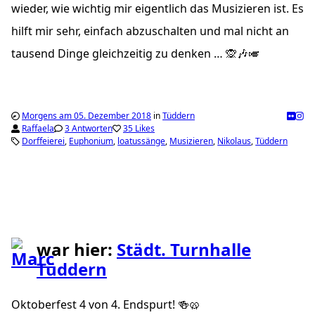
wieder, wie wichtig mir eigentlich das Musizieren ist. Es
hilft mir sehr, einfach abzuschalten und mal nicht an
tausend Dinge gleichzeitig zu denken … 🙊🎶🎺
Morgens am 05. Dezember 2018
in
Tüddern
Raffaela
3 Antworten
35 Likes
Dorffeierei
Euphonium
loatussänge
Musizieren
Nikolaus
Tüddern
war hier:
Städt. Turnhalle
Tüddern
Oktoberfest 4 von 4. Endspurt! 🍻🥨