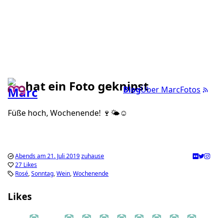
hat ein Foto geknipst
Blog
Über Marc
Fotos
Füße hoch, Wochenende! 🍷🌤☺️
Abends am 21. Juli 2019
zuhause
27 Likes
Rosé
Sonntag
Wein
Wochenende
Likes