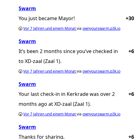
Swarm
You just became Mayor!
+30
Vor
7 Jahren und einem Monat
via
ownyourswarm.p3k.io
Swarm
It’s been 2 months since you’ve checked in
+6
to XD-zaal (Zaal 1).
Vor
7 Jahren und einem Monat
via
ownyourswarm.p3k.io
Swarm
Your last check-in in Kerkrade was over 2
+6
months ago at XD-zaal (Zaal 1).
Vor
7 Jahren und einem Monat
via
ownyourswarm.p3k.io
Swarm
Thanks for sharing.
+6