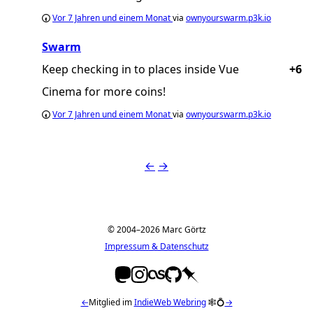
Vor
7 Jahren und einem Monat
via
ownyourswarm.p3k.io
Swarm
Keep checking in to places inside Vue
+6
Cinema for more coins!
Vor
7 Jahren und einem Monat
via
ownyourswarm.p3k.io
←
→
© 2004–2026 Marc Görtz
Impressum & Datenschutz
←
Mitglied im
IndieWeb Webring
🕸💍
→