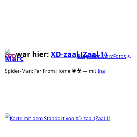
war hier:
XD-zaal (Zaal 1)
Blog
Über Marc
Fotos
Spider-Man: Far From Home 🕷🎥 — mit
Ina