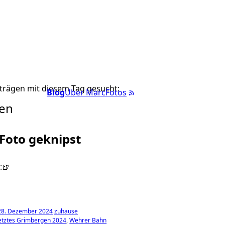
trägen mit diesem Tag gesucht:
Blog
Über Marc
Fotos
en
 Foto geknipst
:🍺
 28. Dezember 2024
zuhause
etztes Grimbergen 2024
Wehrer Bahn