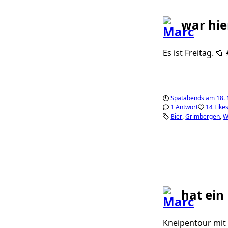
war hie
Es ist Freitag. 
Spätabends am 18. 
1 Antwort
14 Like
Bier
Grimbergen
W
hat ein
Kneipentour mit