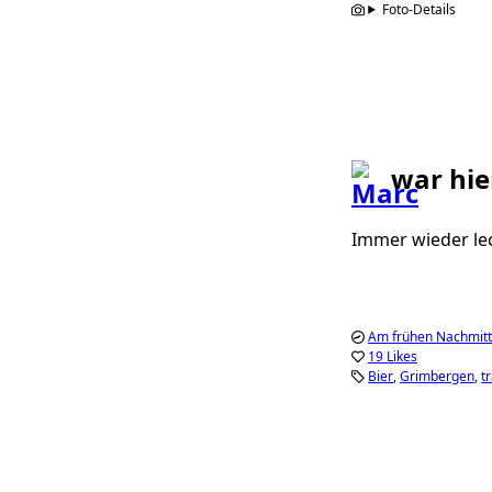
Foto-Details
war hie
Immer wieder le
Am frühen Nachmitt
19 Likes
Bier
Grimbergen
t