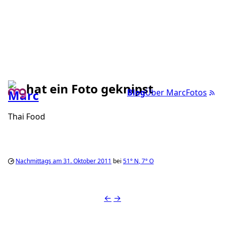
hat ein Foto geknipst
Blog
Über Marc
Fotos
Thai Food
Nachmittags am 31. Oktober 2011
bei
51°
N
,
7°
O
←
→