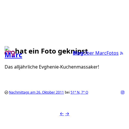
hat ein Foto geknipst
Blog
Über Marc
Fotos
Das alljährliche Evghenie-Kuchenmassaker!
Nachmittags am 26. Oktober 2011
bei
51°
N
,
7°
O
←
→