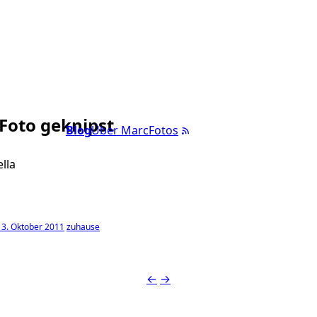
 Foto geknipst
Blog
Über Marc
Fotos
lla
13. Oktober 2011
zuhause
←
→