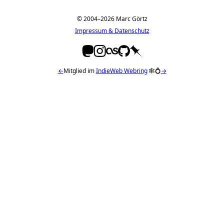
© 2004–2026 Marc Görtz
Impressum & Datenschutz
←
Mitglied im
IndieWeb Webring
🕸💍
→