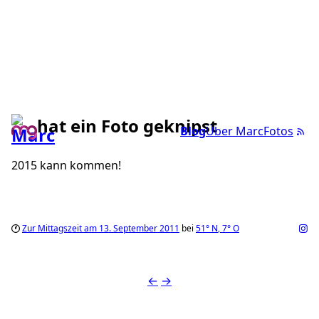
hat ein Foto geknipst
Blog
Über Marc
Fotos
2015 kann kommen!
Zur Mittagszeit am 13. September 2011
bei
51°
N
,
7°
O
←
→