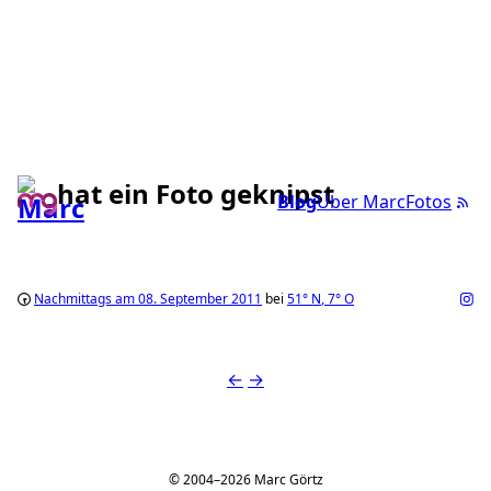
hat ein Foto geknipst
Blog
Über Marc
Fotos
Nachmittags am 08. September 2011
bei
51°
N
,
7°
O
←
→
© 2004–2026 Marc Görtz