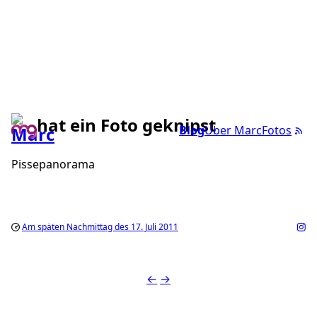
hat ein Foto geknipst
Blog
Über Marc
Fotos
Pissepanorama
Am späten Nachmittag des 17. Juli 2011
←
→