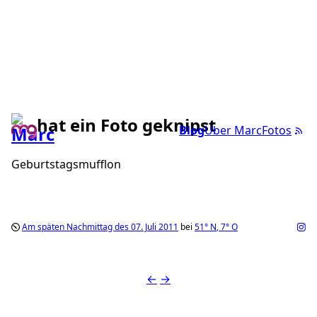
hat ein Foto geknipst
Blog
Über Marc
Fotos
Geburtstagsmufflon
Am späten Nachmittag des 07. Juli 2011
bei
51°
N
,
7°
O
←
→