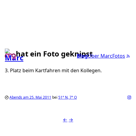
hat ein Foto geknipst
Blog
Über Marc
Fotos
3. Platz beim Kartfahren mit den Kollegen.
Abends am 25. Mai 2011
bei
51°
N
,
7°
O
←
→