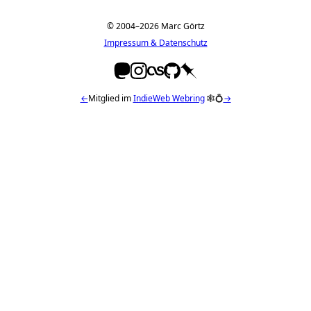
© 2004–2026 Marc Görtz
Impressum & Datenschutz
←
Mitglied im
IndieWeb Webring
🕸💍
→