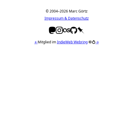
© 2004–2026 Marc Görtz
Impressum & Datenschutz
←
Mitglied im
IndieWeb Webring
🕸💍
→