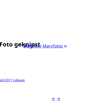
 Foto geknipst
Blog
Über Marc
Fotos
pril 2011
zuhause
←
→