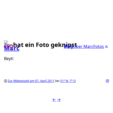
hat ein Foto geknipst
Blog
Über Marc
Fotos
Beyti
Zur Mittagszeit am 07. April 2011
bei
51°
N
,
7°
O
←
→