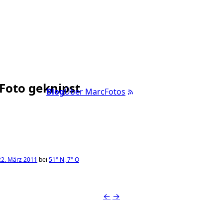
 Foto geknipst
Blog
Über Marc
Fotos
22. März 2011
bei
51°
N
,
7°
O
←
→