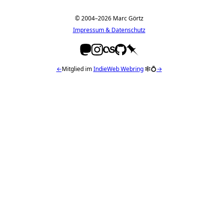
© 2004–2026 Marc Görtz
Impressum & Datenschutz
←
Mitglied im
IndieWeb Webring
🕸💍
→