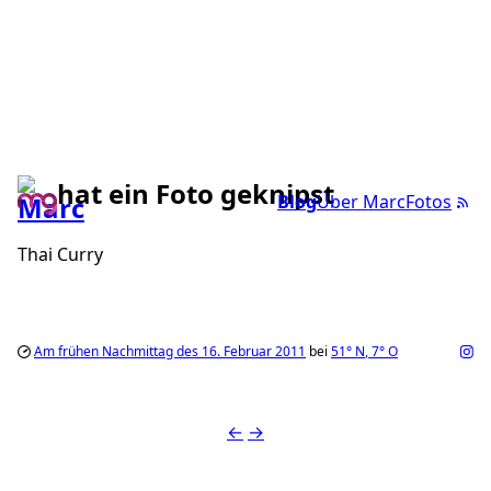
hat ein Foto geknipst
Blog
Über Marc
Fotos
Thai Curry
Am frühen Nachmittag des 16. Februar 2011
bei
51°
N
,
7°
O
←
→