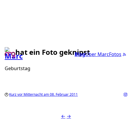
hat ein Foto geknipst
Blog
Über Marc
Fotos
Geburtstag
Kurz vor Mitternacht am 08. Februar 2011
←
→