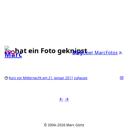
hat ein Foto geknipst
Blog
Über Marc
Fotos
Kurz vor Mitternacht am 21. Januar 2011
zuhause
←
→
© 2004–2026 Marc Görtz