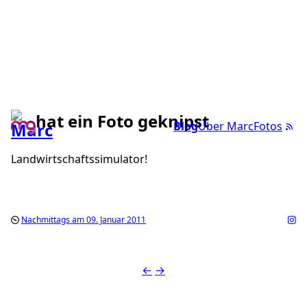
hat ein Foto geknipst
Blog
Über Marc
Fotos
Landwirtschaftssimulator!
Nachmittags am 09. Januar 2011
←
→