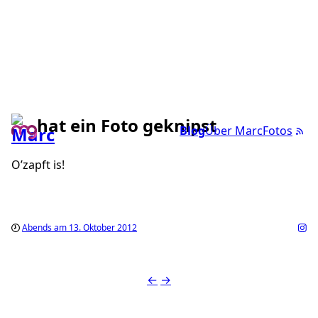
hat ein Foto geknipst
Blog
Über Marc
Fotos
O’zapft is!
Abends am 13. Oktober 2012
←
→