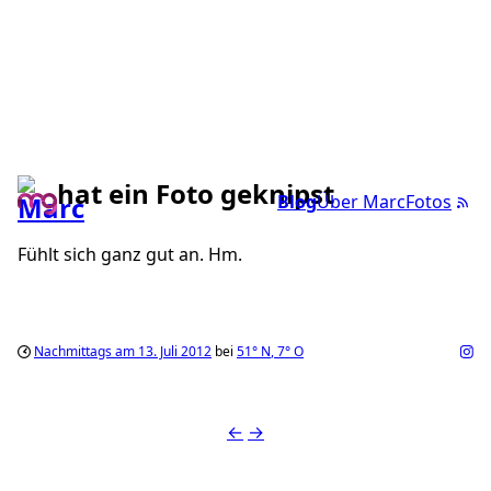
hat ein Foto geknipst
Blog
Über Marc
Fotos
Fühlt sich ganz gut an. Hm.
Nachmittags am 13. Juli 2012
bei
51°
N
,
7°
O
←
→