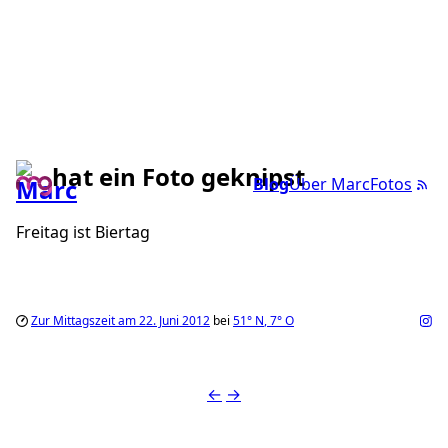
hat ein Foto geknipst
Blog
Über Marc
Fotos
Freitag ist Biertag
Zur Mittagszeit am 22. Juni 2012
bei
51°
N
,
7°
O
←
→