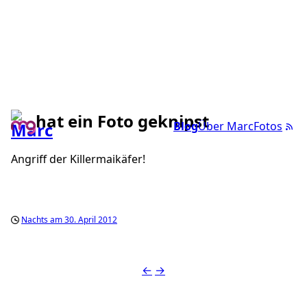
hat ein Foto geknipst
Blog
Über Marc
Fotos
Angriff der Killermaikäfer!
Nachts am 30. April 2012
←
→