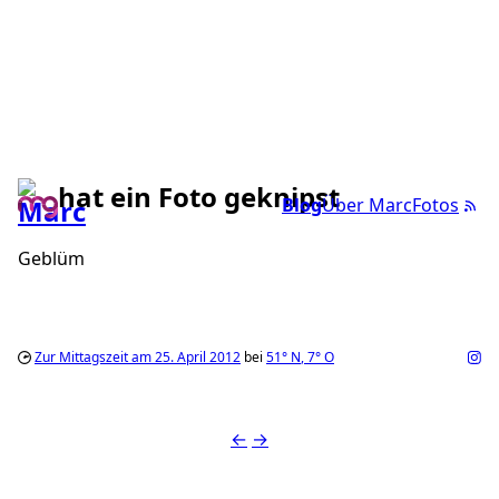
hat ein Foto geknipst
Blog
Über Marc
Fotos
Geblüm
Zur Mittagszeit am 25. April 2012
bei
51°
N
,
7°
O
←
→