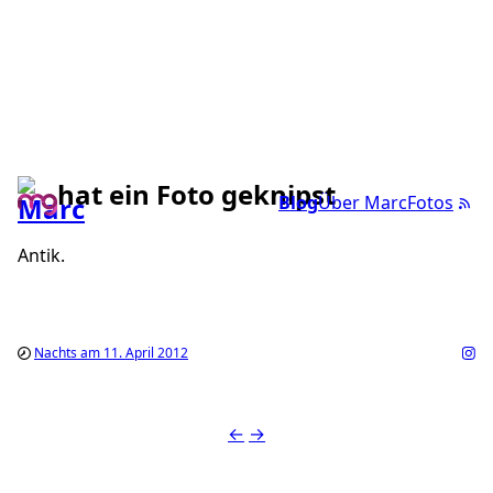
hat ein Foto geknipst
Blog
Über Marc
Fotos
Antik.
Nachts am 11. April 2012
←
→