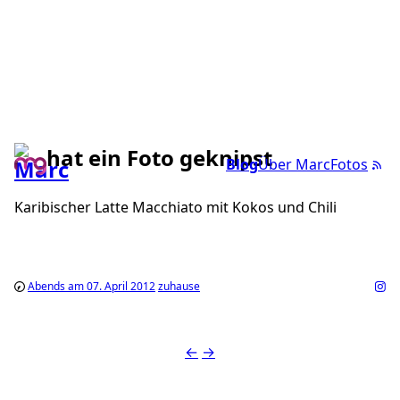
hat ein Foto geknipst
Blog
Über Marc
Fotos
Karibischer Latte Macchiato mit Kokos und Chili
Abends am 07. April 2012
zuhause
←
→