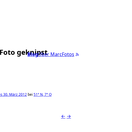
 Foto geknipst
Blog
Über Marc
Fotos
s 30. März 2012
bei
51°
N
,
7°
O
←
→