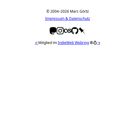
© 2004–2026 Marc Görtz
Impressum & Datenschutz
←
Mitglied im
IndieWeb Webring
🕸💍
→