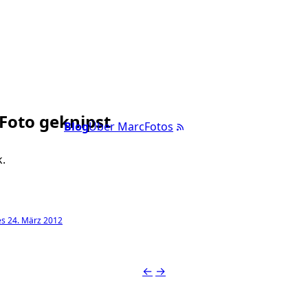
 Foto geknipst
Blog
Über Marc
Fotos
.
s 24. März 2012
←
→