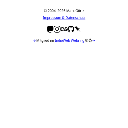
© 2004–2026 Marc Görtz
Impressum & Datenschutz
←
Mitglied im
IndieWeb Webring
🕸💍
→