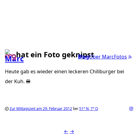
hat ein Foto geknipst
Blog
Über Marc
Fotos
Heute gab es wieder einen leckeren Chiliburger bei
der Kuh. 🍔
Zur Mittagszeit am 29. Februar 2012
bei
51°
N
,
7°
O
←
→