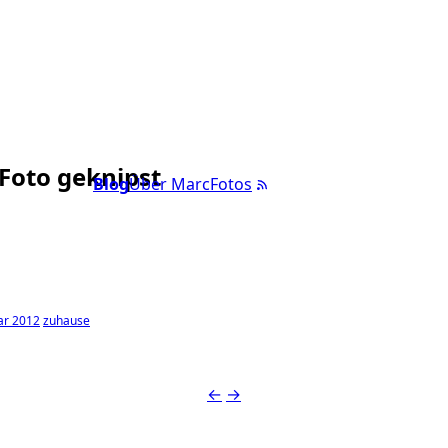
 Foto geknipst
Blog
Über Marc
Fotos
ar 2012
zuhause
←
→