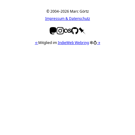
© 2004–2026 Marc Görtz
Impressum & Datenschutz
←
Mitglied im
IndieWeb Webring
🕸💍
→