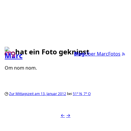
hat ein Foto geknipst
Blog
Über Marc
Fotos
Om nom nom.
Zur Mittagszeit am 13. Januar 2012
bei
51°
N
,
7°
O
←
→