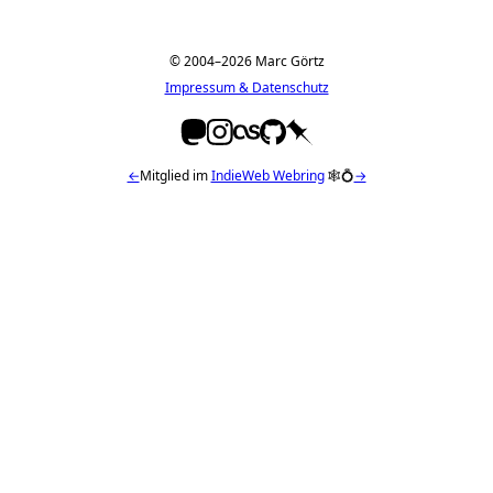
© 2004–2026 Marc Görtz
Impressum & Datenschutz
←
Mitglied im
IndieWeb Webring
🕸💍
→