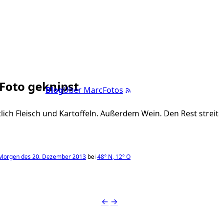
 Foto geknipst
Blog
Über Marc
Fotos
lich Fleisch und Kartoffeln. Außerdem Wein. Den Rest streit
Morgen des 20. Dezember 2013
bei
48°
N
,
12°
O
←
→