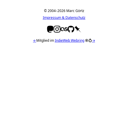
© 2004–2026 Marc Görtz
Impressum & Datenschutz
←
Mitglied im
IndieWeb Webring
🕸💍
→