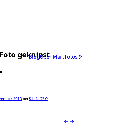
 Foto geknipst
Blog
Über Marc
Fotos

zember 2013
bei
51°
N
,
7°
O
←
→