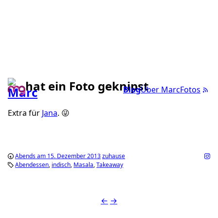
hat ein Foto geknipst
Blog
Über Marc
Fotos
Extra für
Jana
. 😜
Abends am 15. Dezember 2013
zuhause
Abendessen
indisch
Masala
Takeaway
←
→