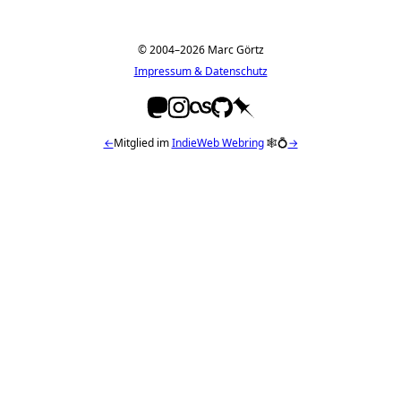
© 2004–2026 Marc Görtz
Impressum & Datenschutz
←
Mitglied im
IndieWeb Webring
🕸💍
→