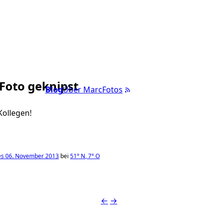
 Foto geknipst
Blog
Über Marc
Fotos
Kollegen!
es 06. November 2013
bei
51°
N
,
7°
O
←
→