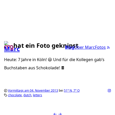
hat ein Foto geknipst
Blog
Über Marc
Fotos
Heute: 7 Jahre in Köln! 😃 Und für die Kollegen gab’s
Buchstaben aus Schokolade! 🍫
Vormittags am 04. November 2013
bei
51°
N
,
7°
O
chocolate
dutch
letters
←
→