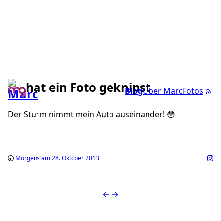
hat ein Foto geknipst
Blog
Über Marc
Fotos
Der Sturm nimmt mein Auto auseinander! 😳
Morgens am 28. Oktober 2013
←
→