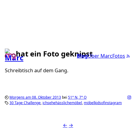
hat ein Foto geknipst
Blog
Über Marc
Fotos
Schreibtisch auf dem Gang.
Morgens am 08. Oktober 2013
bei
51°
N
,
7°
O
30 Tage Challenge
ichsehehässlichemöbel
möbelkidsofinstagram
←
→