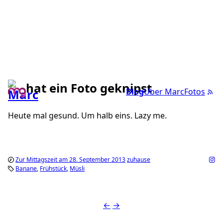
hat ein Foto geknipst
Blog
Über Marc
Fotos
Heute mal gesund. Um halb eins. Lazy me.
Zur Mittagszeit am 28. September 2013
zuhause
Banane
Frühstück
Müsli
←
→