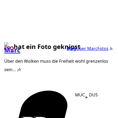
hat ein Foto geknipst
Blog
Über Marc
Fotos
Über den Wolken muss die Freiheit wohl grenzenlos
sein… 🎶
MUC
DUS