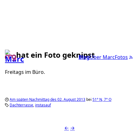
hat ein Foto geknipst
Blog
Über Marc
Fotos
Freitags im Büro.
Am späten Nachmittag des 02. August 2013
bei
51°
N
,
7°
O
Dachterrasse
instasauf
←
→