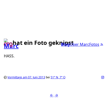
hat ein Foto geknipst
Blog
Über Marc
Fotos
HASS.
Vormittags am 07. Juni 2013
bei
51°
N
,
7°
O
←
→